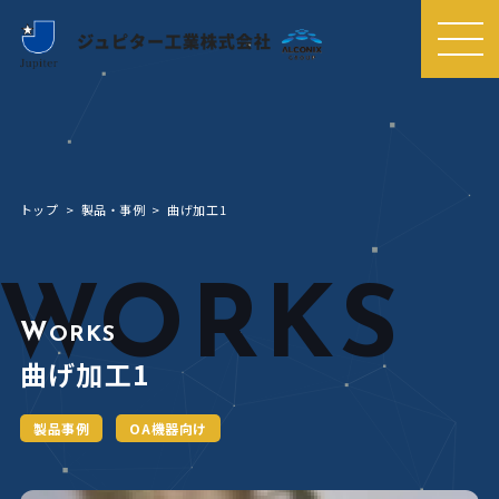
MEN
U
トップ
製品・事例
曲げ加工1
WORKS
W
ORKS
曲げ加工1
製品事例
OA機器向け