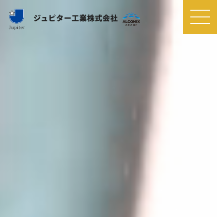
MEN
U