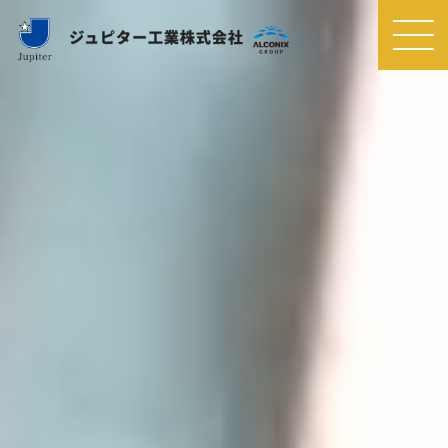
MEN
U