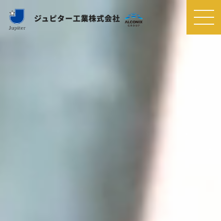
MEN
U